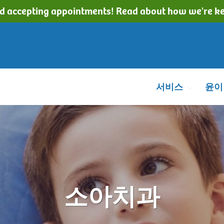
d accepting appointments! Read about how we're ke
서비스
윤이
소아치과