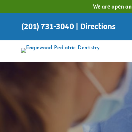
Skip
Skip
We are open an
to
to
main
footer
(201) 731-3040 |
Directions
content